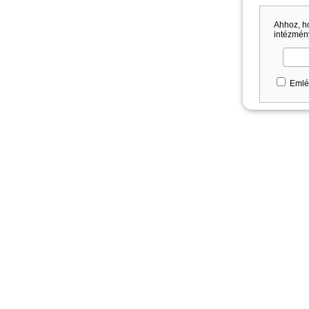
Ahhoz, h
intézmény
Emlé