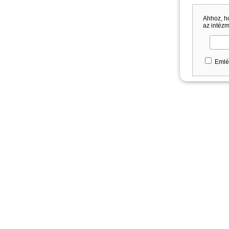
Ahhoz, h
az intézm
Emlé