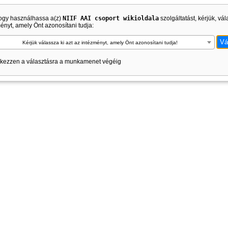
ogy használhassa a(z)
NIIF AAI csoport wikioldala
szolgáltatást, kérjük, vál
ényt, amely Önt azonosítani tudja:
Kérjük válassza ki azt az intézményt, amely Önt azonosítani tudja!
kezzen a választásra a munkamenet végéig