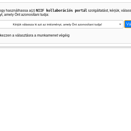
ogy használhassa a(z)
NIIF kollaborációs portál
szolgáltatást, kérjük, válas
t, amely Önt azonosítani tudja:
Kérjük válassza ki azt az intézményt, amely Önt azonosítani tudja!
kezzen a választásra a munkamenet végéig