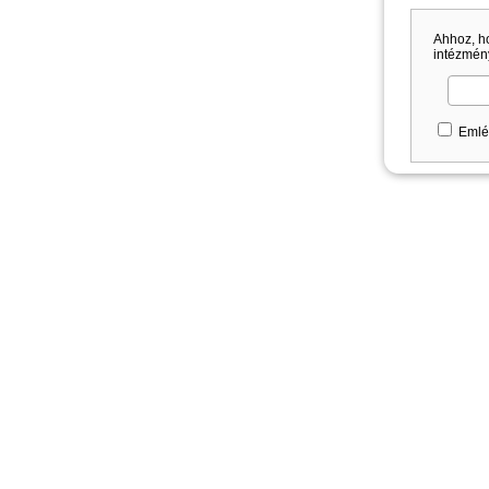
Ahhoz, h
intézmény
Emlé