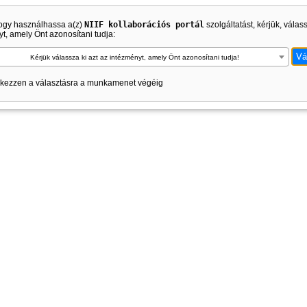
ogy használhassa a(z)
NIIF kollaborációs portál
szolgáltatást, kérjük, válas
t, amely Önt azonosítani tudja:
Kérjük válassza ki azt az intézményt, amely Önt azonosítani tudja!
kezzen a választásra a munkamenet végéig