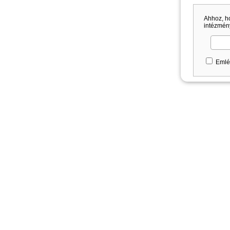
Ahhoz, h
intézmény
Emlé