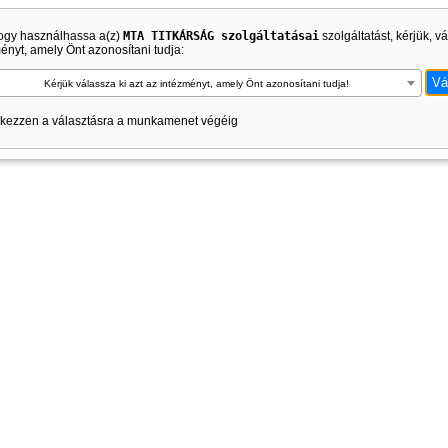
ogy használhassa a(z)
MTA TITKÁRSÁG szolgáltatásai
szolgáltatást, kérjük, v
ényt, amely Önt azonosítani tudja:
Kérjük válassza ki azt az intézményt, amely Önt azonosítani tudja!
kezzen a választásra a munkamenet végéig