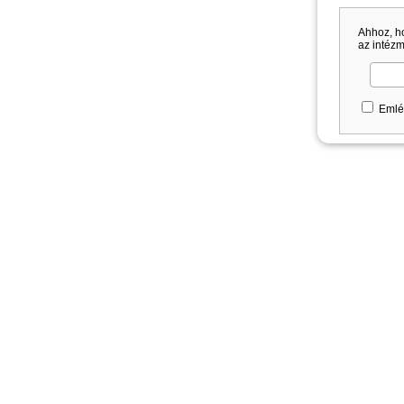
Ahhoz, h
az intézm
Emlé