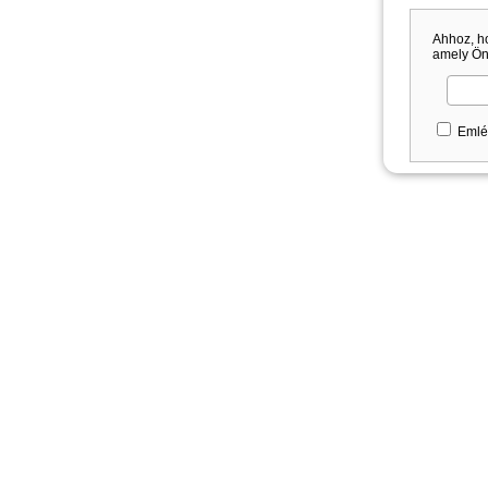
Ahhoz, h
amely Önt
Emlé