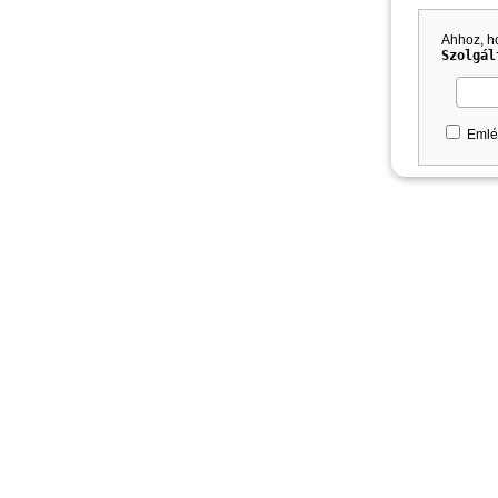
Ahhoz, h
Szolgál
Emlé