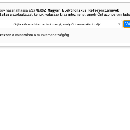
ogy használhassa a(z)
MERSZ Magyar Elektronikus Referenciaművek
tatása
szolgáltatást, kérjük, válassza ki az intézményt, amely Önt azonosítani tudj
Kérjük válassza ki azt az intézményt, amely Önt azonosítani tudja!
kezzen a választásra a munkamenet végéig