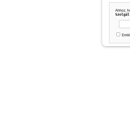
Ahhoz, h
Szolgál
Emlé