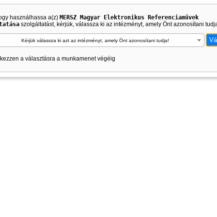
ogy használhassa a(z)
MERSZ Magyar Elektronikus Referenciaművek
tatása
szolgáltatást, kérjük, válassza ki az intézményt, amely Önt azonosítani tudj
Kérjük válassza ki azt az intézményt, amely Önt azonosítani tudja!
kezzen a választásra a munkamenet végéig