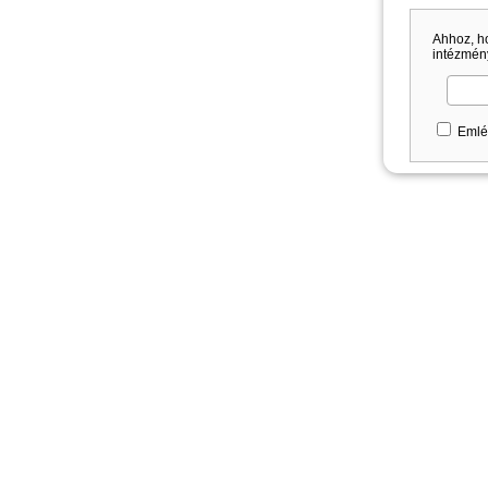
Ahhoz, h
intézmény
Emlé