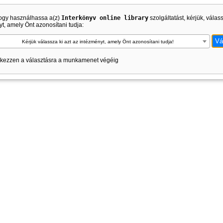
ogy használhassa a(z)
Interkönyv online library
szolgáltatást, kérjük, válas
t, amely Önt azonosítani tudja:
Kérjük válassza ki azt az intézményt, amely Önt azonosítani tudja!
kezzen a választásra a munkamenet végéig